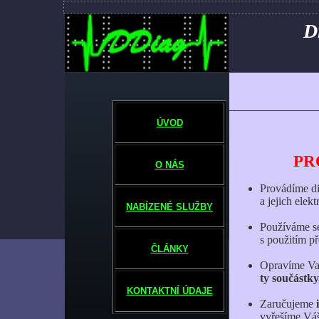
D
ÚVOD
PR
O NÁS
Provádíme di
a jejich elek
NABÍZENÉ SLUŽBY
Používáme sé
s použitím př
ČLÁNKY
Opravíme Vaš
ty součástky
KONTAKTNÍ ÚDAJE
Zaručujeme
i
vyřešíme Váš