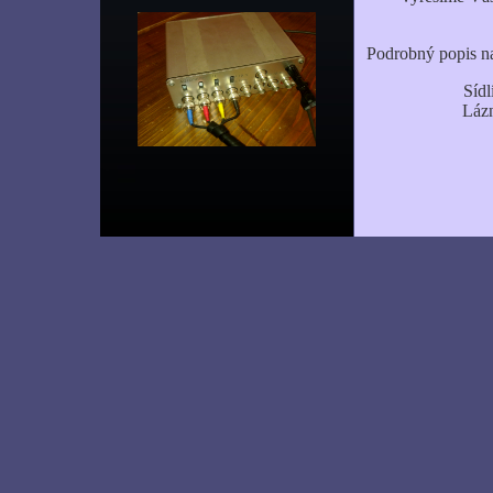
Podrobný popis na
Sídl
Lázn